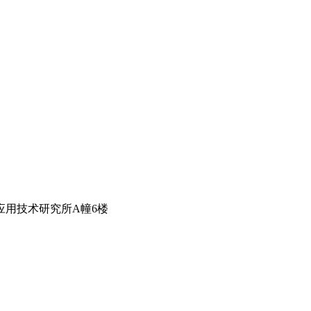
应用技术研究所A幢6楼