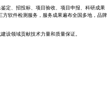
果鉴定、招投标、项目验收、项目申报、科研成果
三方软件检测服务，服务成果遍布全国多地，品牌
化建设领域贡献技术力量和质量保证。