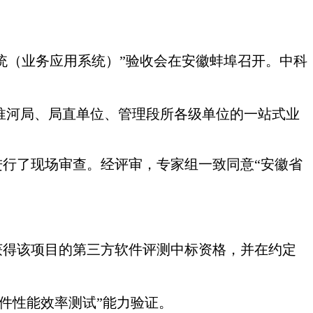
统（业务应用系统）”验收会在安徽蚌埠召开。中科
淮河局、局直单位、管理段所各级单位的一站式业
行了现场审查。经评审，专家组一致同意“安徽省
获得该项目的第三方软件评测中标资格，并在约定
件性能效率测试”能力验证。