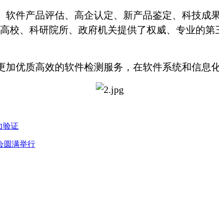
、软件产品评估、高企认定、新产品鉴定、科技成
高校、科研院所、政府机关提供了权威、专业的第
更加优质高效的软件检测服务，在软件系统和信息
力验证
会圆满举行